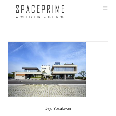
콘
텐
츠
로
건
너
뛰
기
Jeju Yosukwon