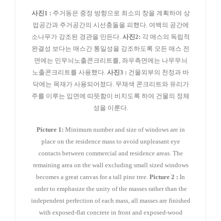
사진1 :
주거동은 중정 방향으로 최소의 창을 계획하여 상
업공간과 주거공간의 시선충돌을 피했다. 여백의 공간에
소나무가 강조된 경관을 만든다.
사진2:
각 매스의 독립적
완결성 보다는 매스간 통일성을 강조하도록 모든 매스 전
면에는 민무늬노출콘크리트를, 좌우측면에는 나무무늬
노출콘크리트를 사용했다.
사진3 :
건물외부의 천정과 바
닥에는 목재가 사용되어졌다. 무채색 콘크리트와 유리가
주를 이루는 입면에 따뜻함이 비치도록 하여 건물의 정체
성을 이룬다.
Picture 1:
Minimum number and size of windows are in
place on the residence mass to avoid unpleasant eye
contacts between commercial and residence areas. The
remaining area on the wall excluding small sized windows
becomes a great canvas for a tall pine tree.
Picture 2 :
In
order to emphasize the unity of the masses rather than the
independent perfection of each mass, all masses are finished
with exposed-flat concrete in front and exposed-wood