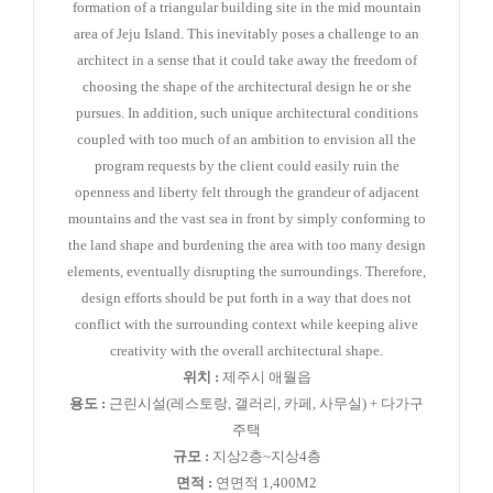
formation of a triangular building site in the mid mountain
area of Jeju Island. This inevitably poses a challenge to an
architect in a sense that it could take away the freedom of
choosing the shape of the architectural design he or she
pursues. In addition, such unique architectural conditions
coupled with too much of an ambition to envision all the
program requests by the client could easily ruin the
openness and liberty felt through the grandeur of adjacent
mountains and the vast sea in front by simply conforming to
the land shape and burdening the area with too many design
elements, eventually disrupting the surroundings. Therefore,
design efforts should be put forth in a way that does not
conflict with the surrounding context while keeping alive
creativity with the overall architectural shape.
위치 :
제주시 애월읍
용도 :
근린시설(레스토랑, 갤러리, 카페, 사무실) + 다가구
주택
규모 :
지상2층~지상4층
면적 :
연면적 1,400M2