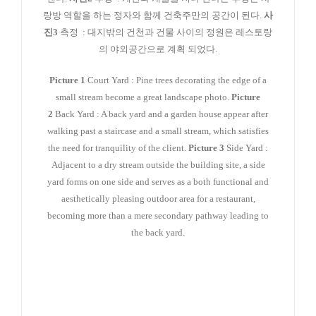
랑방 역할을 하는 정자와 함께 건축주만의 공간이 된다.
사
진3
측정 : 대지밖의 건천과 건물 사이의 정원은 레스토랑
의 야외공간으로 계획 되었다.
Picture 1
Court Yard : Pine trees decorating the edge of a
small stream become a great landscape photo.
Picture
2
Back Yard : A back yard and a garden house appear after
walking past a staircase and a small stream, which satisfies
the need for tranquility of the client.
Picture 3
Side Yard :
Adjacent to a dry stream outside the building site, a side
yard forms on one side and serves as a both functional and
aesthetically pleasing outdoor area for a restaurant,
becoming more than a mere secondary pathway leading to
the back yard.